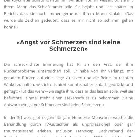
Der Psychiater schaut K. kaum an, will aber von ihr wissen, ob sie mit
ihrem Mann das Schlafzimmer teile. Sie bejaht und liest später im
Bericht, dass sie noch immer gerne mit ihrem Mann schlafe. «Das
wurde als Zeichen gedeutet, dass es mir nicht so schlimm gehen
könne.»
«Angst vor Schmerzen sind keine
Schmerzen»
Die schrecklichste Erinnerung hat K. an den Arzt, der ihre
Rückenprobleme untersuchen soll. Er habe von ihr verlangt, mit
geradem Rücken auf eine Liege zu sitzen und die Beine im rechten
Winkel zu halten. «Als ich das nicht konnte, hat er einfach gedrückt und
gefragt: ‹Tut das weh?›» Sie sagte ihm, dass er das lassen solle, weil sie
befürchte, einmal mehr einen Hexenschuss zu bekommen. Seine
Antwort: «Angst vor Schmerzen sind keine Schmerzen.»
In der Schweiz gibt es Jahr für Jahr Hunderte Menschen, welche die
Behandlung durch IV-Gutachter als unprofessionell oder gar
traumatisierend erleben. Inclusion Handicap, Dachverband der