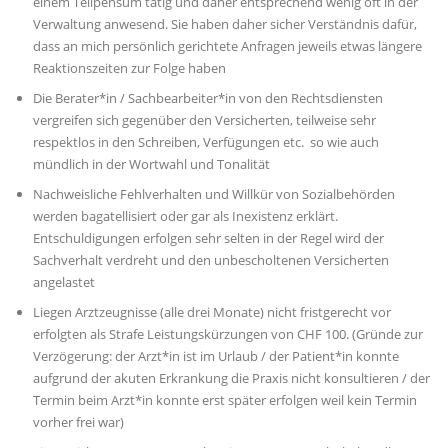
einem Teilpensum tätig und daher entsprechend wenig oft in der
Verwaltung anwesend. Sie haben daher sicher Verständnis dafür,
dass an mich persönlich gerichtete Anfragen jeweils etwas längere
Reaktionszeiten zur Folge haben
Die Berater*in / Sachbearbeiter*in von den Rechtsdiensten
vergreifen sich gegenüber den Versicherten, teilweise sehr
respektlos in den Schreiben, Verfügungen etc. so wie auch
mündlich in der Wortwahl und Tonalität
Nachweisliche Fehlverhalten und Willkür von Sozialbehörden
werden bagatellisiert oder gar als Inexistenz erklärt.
Entschuldigungen erfolgen sehr selten in der Regel wird der
Sachverhalt verdreht und den unbescholtenen Versicherten
angelastet
Liegen Arztzeugnisse (alle drei Monate) nicht fristgerecht vor
erfolgten als Strafe Leistungskürzungen von CHF 100. (Gründe zur
Verzögerung: der Arzt*in ist im Urlaub / der Patient*in konnte
aufgrund der akuten Erkrankung die Praxis nicht konsultieren / der
Termin beim Arzt*in konnte erst später erfolgen weil kein Termin
vorher frei war)