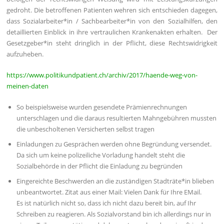
gedroht. Die betroffenen Patienten wehren sich entschieden dagegen,
dass Sozialarbeiter*in / Sachbearbeiter*in von den Sozialhilfen, den
detaillierten Einblick in ihre vertraulichen Krankenakten erhalten. Der
Gesetzgeber*in steht dringlich in der Pflicht, diese Rechtswidrigkeit
aufzuheben.
https://www.politikundpatient.ch/archiv/2017/haende-weg-von-
meinen-daten
So beispielsweise wurden gesendete Prämienrechnungen
unterschlagen und die daraus resultierten Mahngebühren mussten
die unbescholtenen Versicherten selbst tragen
Einladungen zu Gesprächen werden ohne Begründung versendet.
Da sich um keine polizeiliche Vorladung handelt steht die
Sozialbehörde in der Pflicht die Einladung zu begründen
Eingereichte Beschwerden an die zuständigen Stadträte*in blieben
unbeantwortet. Zitat aus einer Mail: Vielen Dank für Ihre EMail.
Es ist natürlich nicht so, dass ich nicht dazu bereit bin, auf Ihr
Schreiben zu reagieren. Als Sozialvorstand bin ich allerdings nur in