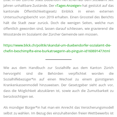
Jahren unhaltbare Zustände. Der
«Tages-Anzeiger»
hat gestützt auf das
kantonale Öffentlichkeitsgesetz Einblick in einen externen
Untersuchungsbericht von 2019 erhalten. Einen Grossteil des Berichts
hält die Stadt zwar zurück. Doch die wenigen Seiten, welche nun
öffentlich geworden sind, lassen darauf schliessen, wie gravierend die
Missstände im Sozialamt der Zürcher Gemeinde sein müssen.
https://www.blick.ch/politik/skandal-um-duebendorfer-sozialamt-die-
chefin-beschimpfte-eine-burkatraegerin-als-pinguin-id16069147.html
Wie aus dem Handbuch zur Sozialhilfe aus dem Kanton Zürich
hervorgeht sind die Behörden verpflichtet worden die
Sozialhilfebezüger*in auf einen Wechsel zu einem günstigeren
Krankenkassenmodell hinzuweisen. Der Gesetzgeber sieht auch vor,
dass die Möglichkeit abzuklären ist, sowie auch die Zumutbarkeit zu
berücksichtigen sei.
Als mündiger Bürger*in hat man ein Anrecht das Versicherungsmodell
selbst zu wählen. Im Bezug des einzuhaltenden freien Wettbewerbs ist