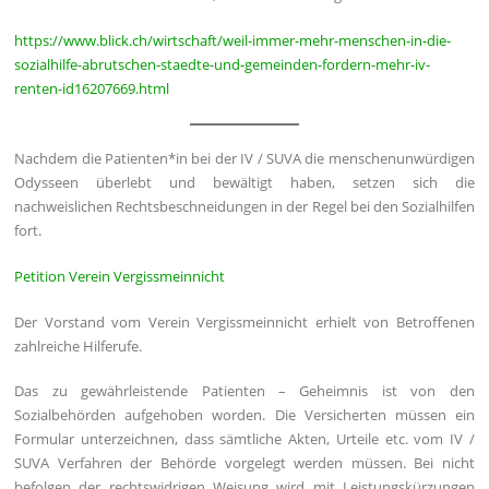
https://www.blick.ch/wirtschaft/weil-immer-mehr-menschen-in-die-
sozialhilfe-abrutschen-staedte-und-gemeinden-fordern-mehr-iv-
renten-id16207669.html
Nachdem die Patienten*in bei der IV / SUVA die menschenunwürdigen
Odysseen überlebt und bewältigt haben, setzen sich die
nachweislichen Rechtsbeschneidungen in der Regel bei den Sozialhilfen
fort.
Petition Verein Vergissmeinnicht
Der Vorstand vom Verein Vergissmeinnicht erhielt von Betroffenen
zahlreiche Hilferufe.
Das zu gewährleistende Patienten – Geheimnis ist von den
Sozialbehörden aufgehoben worden. Die Versicherten müssen ein
Formular unterzeichnen, dass sämtliche Akten, Urteile etc. vom IV /
SUVA Verfahren der Behörde vorgelegt werden müssen. Bei nicht
befolgen der rechtswidrigen Weisung wird mit Leistungskürzungen