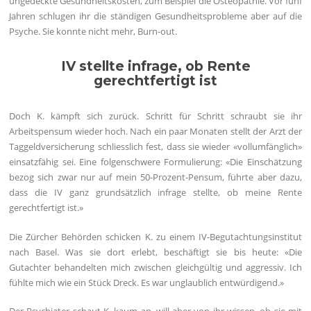
ungedeckte Gesundheitskosten, zum Beispiel die Osteopathie. Vor fünf
Jahren schlugen ihr die ständigen Gesundheitsprobleme aber auf die
Psyche. Sie konnte nicht mehr, Burn-out.
IV stellte infrage, ob Rente
gerechtfertigt ist
Doch K. kämpft sich zurück. Schritt für Schritt schraubt sie ihr
Arbeitspensum wieder hoch. Nach ein paar Monaten stellt der Arzt der
Taggeldversicherung schliesslich fest, dass sie wieder «vollumfänglich»
einsatzfähig sei. Eine folgenschwere Formulierung: «Die Einschätzung
bezog sich zwar nur auf mein 50-Prozent-Pensum, führte aber dazu,
dass die IV ganz grundsätzlich infrage stellte, ob meine Rente
gerechtfertigt ist.»
Die Zürcher Behörden schicken K. zu einem IV-Begutachtungsinstitut
nach Basel. Was sie dort erlebt, beschäftigt sie bis heute: «Die
Gutachter behandelten mich zwischen gleichgültig und aggressiv. Ich
fühlte mich wie ein Stück Dreck. Es war unglaublich entwürdigend.»