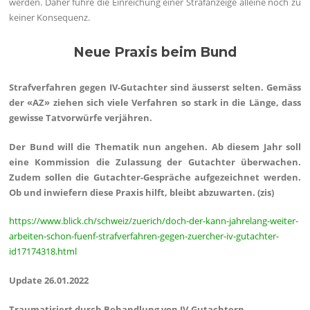
werden. Daher führe die Einreichung einer Strafanzeige alleine noch zu
keiner Konsequenz.
Neue Praxis beim Bund
Strafverfahren gegen IV-Gutachter sind äusserst selten. Gemäss
der «AZ» ziehen sich viele Verfahren so stark in die Länge, dass
gewisse Tatvorwürfe verjähren.
Der Bund will die Thematik nun angehen. Ab diesem Jahr soll
eine Kommission die Zulassung der Gutachter überwachen.
Zudem sollen die Gutachter-Gespräche aufgezeichnet werden.
Ob und inwiefern diese Praxis hilft, bleibt abzuwarten. (zis)
https://www.blick.ch/schweiz/zuerich/doch-der-kann-jahrelang-weiter-
arbeiten-schon-fuenf-strafverfahren-gegen-zuercher-iv-gutachter-
id17174318.html
Update 26.01.2022
Traumatisiert durch Behandlung von IV-Gutachtern