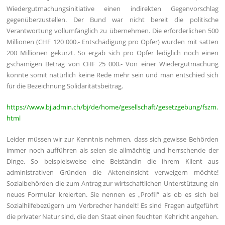
Wiedergutmachungsinitiative einen indirekten Gegenvorschlag
gegenüberzustellen. Der Bund war nicht bereit die politische
Verantwortung vollumfänglich zu übernehmen. Die erforderlichen 500
Millionen (CHF 120 000.- Entschädigung pro Opfer) wurden mit satten
200 Millionen gekürzt. So ergab sich pro Opfer lediglich noch einen
gschämigen Betrag von CHF 25 000.- Von einer Wiedergutmachung
konnte somit natürlich keine Rede mehr sein und man entschied sich
für die Bezeichnung Solidaritätsbeitrag.
https://www.bj.admin.ch/bj/de/home/gesellschaft/gesetzgebung/fszm.
html
Leider müssen wir zur Kenntnis nehmen, dass sich gewisse Behörden
immer noch aufführen als seien sie allmächtig und herrschende der
Dinge. So beispielsweise eine Beiständin die ihrem Klient aus
administrativen Gründen die Akteneinsicht verweigern möchte!
Sozialbehörden die zum Antrag zur wirtschaftlichen Unterstützung ein
neues Formular kreierten. Sie nennen es „Profil“ als ob es sich bei
Sozialhilfebezügern um Verbrecher handelt! Es sind Fragen aufgeführt
die privater Natur sind, die den Staat einen feuchten Kehricht angehen.