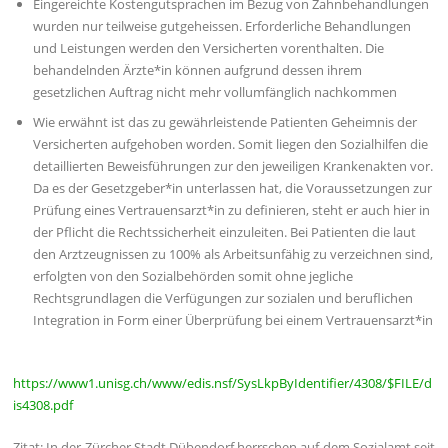
Eingereichte Kostengutsprachen im Bezug von Zahnbehandlungen
wurden nur teilweise gutgeheissen. Erforderliche Behandlungen
und Leistungen werden den Versicherten vorenthalten. Die
behandelnden Ärzte*in können aufgrund dessen ihrem
gesetzlichen Auftrag nicht mehr vollumfänglich nachkommen
Wie erwähnt ist das zu gewährleistende Patienten Geheimnis der
Versicherten aufgehoben worden. Somit liegen den Sozialhilfen die
detaillierten Beweisführungen zur den jeweiligen Krankenakten vor.
Da es der Gesetzgeber*in unterlassen hat, die Voraussetzungen zur
Prüfung eines Vertrauensarzt*in zu definieren, steht er auch hier in
der Pflicht die Rechtssicherheit einzuleiten. Bei Patienten die laut
den Arztzeugnissen zu 100% als Arbeitsunfähig zu verzeichnen sind,
erfolgten von den Sozialbehörden somit ohne jegliche
Rechtsgrundlagen die Verfügungen zur sozialen und beruflichen
Integration in Form einer Überprüfung bei einem Vertrauensarzt*in
https://www1.unisg.ch/www/edis.nsf/SysLkpByIdentifier/4308/$FILE/d
is4308.pdf
Zitat: In der Zürcher Stadt Dübendorf herrschen auf dem Sozialamt seit