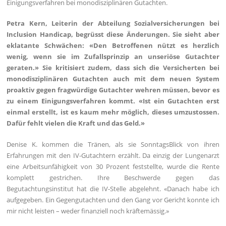
Einigungsverfahren bei monodisziplinären Gutachten.
Petra Kern, Leiterin der Abteilung Sozialversicherungen bei
Inclusion Handicap, begrüsst diese Änderungen. Sie sieht aber
eklatante Schwächen: «Den Betroffenen nützt es herzlich
wenig, wenn sie im Zufallsprinzip an unseriöse Gutachter
geraten.» Sie kritisiert zudem, dass sich die Versicherten bei
monodisziplinären Gutachten auch mit dem neuen System
proaktiv gegen fragwürdige Gutachter wehren müssen, bevor es
zu einem Einigungsverfahren kommt. «Ist ein Gutachten erst
einmal erstellt, ist es kaum mehr möglich, dieses umzustossen.
Dafür fehlt vielen die Kraft und das Geld.»
Denise K. kommen die Tränen, als sie SonntagsBlick von ihren
Erfahrungen mit den IV-Gutachtern erzählt. Da einzig der Lungenarzt
eine Arbeitsunfähigkeit von 30 Prozent feststellte, wurde die Rente
komplett gestrichen. Ihre Beschwerde gegen das
Begutachtungsinstitut hat die IV-Stelle abgelehnt. «Danach habe ich
aufgegeben. Ein Gegengutachten und den Gang vor Gericht konnte ich
mir nicht leisten – weder finanziell noch kräftemässig.»